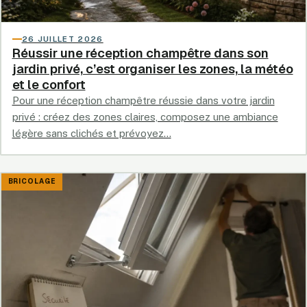
26 JUILLET 2026
Réussir une réception champêtre dans son
jardin privé, c’est organiser les zones, la météo
et le confort
Pour une réception champêtre réussie dans votre jardin
privé : créez des zones claires, composez une ambiance
légère sans clichés et prévoyez…
BRICOLAGE