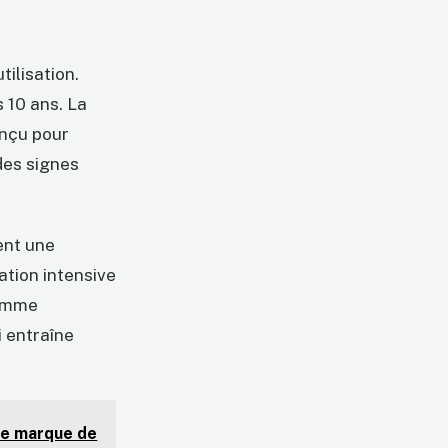
ilisation.
 10 ans. La
onçu pour
des signes
ent une
ation intensive
gamme
i entraîne
lle marque de