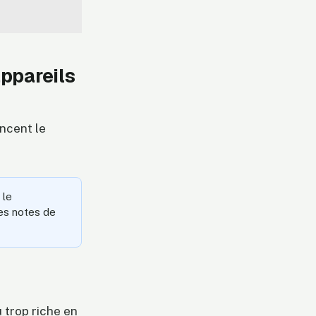
appareils
encent le
 le
les notes de
 trop riche en