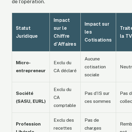
de l’opération.
Impact
Impact sur
Statut
sur le
Trai
les
Juridique
Chiffre
la T
Cotisations
d’Affaires
Aucune
Micro-
Exclu du
cotisation
Neut
entrepreneur
CA déclaré
sociale
Exclu du
Société
Pas d’IS sur
Pas d
CA
(SASU, EURL)
ces sommes
colle
comptable
Exclu des
Pas de
Profession
Remb
recettes
charges
Libérale
net