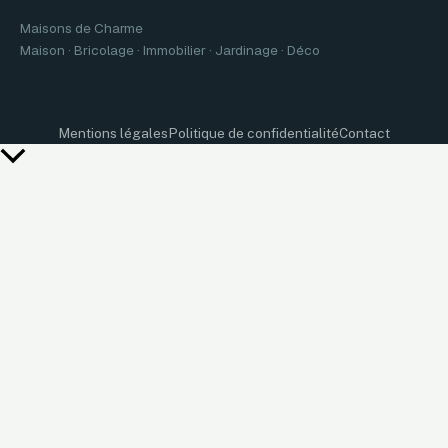
Maisons de Charme
Maison · Bricolage · Immobilier · Jardinage · Déco
Mentions légales
Politique de confidentialité
Contact
Retour
en
haut