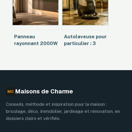
écologiques
Panneau
Autolaveuse pour
rayonnant 2000W
particulier : 3
: comment
critères
chauffer
essentiels pour
efficacement vos
protéger vos sols
grands espaces
Maisons de Charme
MC
Conseils, méthode et inspiration pour la maison :
bricolage, déco, immobilier, jardinage et rénovation, en
dossiers clairs et vérifiés.