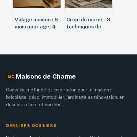
Vidage maison : 6
Crépi de muret : 3
mois pour agir, 4
techniques de
étapes clés et les
finition et l’astuce
erreurs à éviter
pour éviter les
pour réussir votre
micro-fissures
succession
Maisons de Charme
MC
Conseils, méthode et inspiration pour la maison :
bricolage, déco, immobilier, jardinage et rénovation, en
dossiers clairs et vérifiés.
DERNIERS DOSSIERS