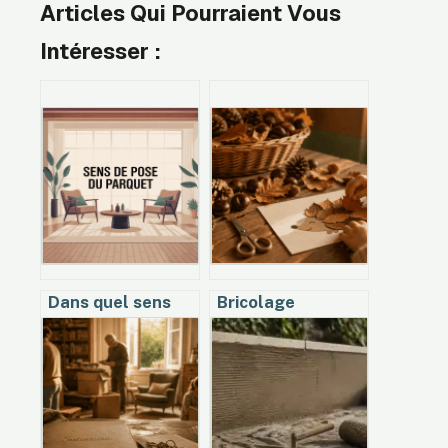
Articles Qui Pourraient Vous
Intéresser :
Dans quel sens
Bricolage
poser le parquet
d’automne en
pour un résultat
maternelle : 5
vraiment
activités
harmonieux
naturelles pour
stimuler la
motricité fine