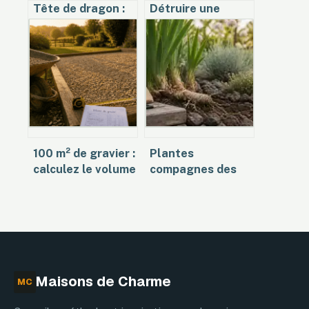
Tête de dragon :
Détruire une
significations,
souche avec de
usages et idées
l’eau de javel :
créatives
bonne ou
mauvaise idée ?
100 m² de gravier :
Plantes
calculez le volume
compagnes des
exact, l’épaisseur
iris : 3 règles d’or
nécessaire et le
et 12 variétés
poids en tonnes
pour un massif
sans pourriture
Maisons de Charme
MC