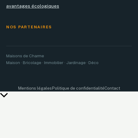
avantages écologiques
NOS PARTENAIRES
Maisons de Charme
Maison · Bricolage · Immobilier · Jardinage · Déco
Mentions légales
Politique de confidentialité
Contact
Retour
en
haut