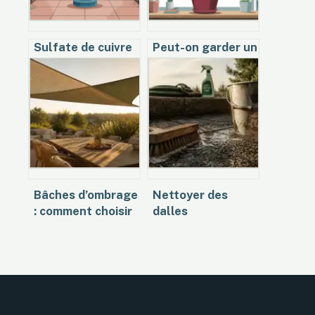
Sulfate de cuivre
Peut-on garder un
désherbant :
camélia à
efficacité, usages
l’intérieur sans le
et précautions
faire dépérir ?
indispensables
Bâches d’ombrage
Nettoyer des
: comment choisir
dalles
la matière idéale
gravillonnées
pour votre
noircies : 4
terrasse ?
méthodes pour
raviver votre
terrasse sans
l’abîmer