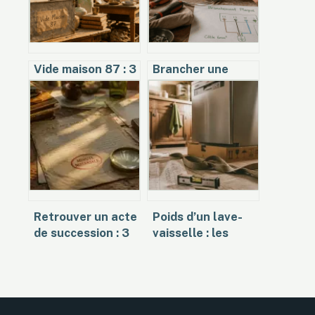
Vide maison 87 : 3
Brancher une
stratégies pour
plaque de cuisson
désencombrer
: 6 mm² et
efficacement
disjoncteur 32A
votre propriété
pour éviter
l’incendie
Retrouver un acte
Poids d’un lave-
de succession : 3
vaisselle : les
méthodes pour
fourchettes
identifier le
réelles et conseils
notaire en charge
de manipulation