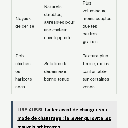
Plus
Naturels,
volumineux,
durables,
Noyaux
moins souples
agréables pour
de cerise
que les
une chaleur
petites
enveloppante
graines
Pois
Texture plus
chiches
Solution de
ferme, moins
ou
dépannage,
confortable
haricots
bonne tenue
sur certaines
secs
zones
LIRE AUSSI
Isoler avant de changer son
mode de chauffage : le levier qui évite les
mauvais arbitrages