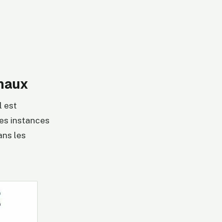
onaux
l est
les instances
ans les