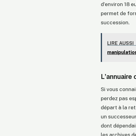
d’environ 18 eu
permet de for
succession.
LIRE AUSSI
manipulatio
L’annuaire 
Si vous connai
perdez pas esp
départ à la re
un successeur
dont dépendait
les archives d