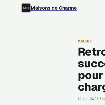
Maisons de Charme
MC
MAISON
Retr
succ
pour 
char
12 juin 2026
·
Él