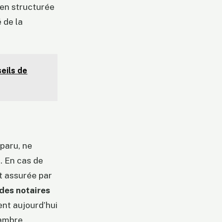
en structurée
 de la
seils de
sparu, ne
. En cas de
st assurée par
es notaires
ent aujourd’hui
hambre