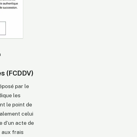
n
tés (FCDDV)
déposé par le
dique les
nt le point de
ralement celui
e d’un acte de
 aux frais