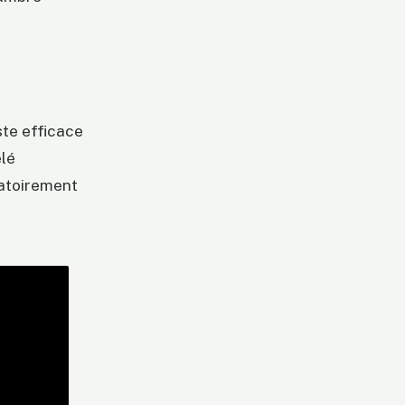
ste efficace
elé
gatoirement