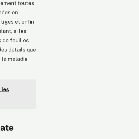
quement toutes
chées en
 tiges et enfin
ant, si les
 de feuilles
es détails que
 la maladie
 les
mate