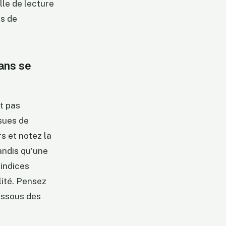
lle de lecture
os de
ans se
t pas
sues de
s et notez la
andis qu’une
’indices
lité. Pensez
essous des