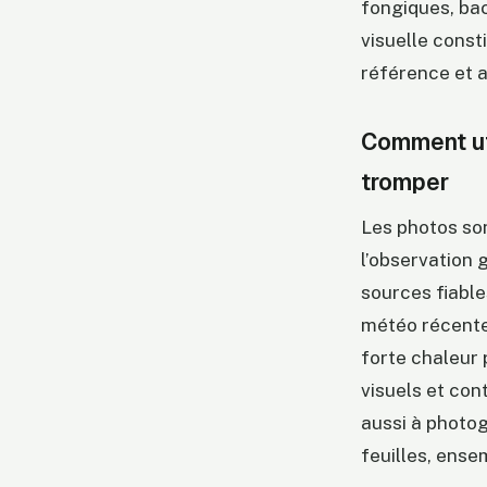
fongiques, bac
visuelle const
référence et a
Comment uti
tromper
Les photos son
l’observation 
sources fiable
météo récente
forte chaleur 
visuels et con
aussi à photog
feuilles, ense