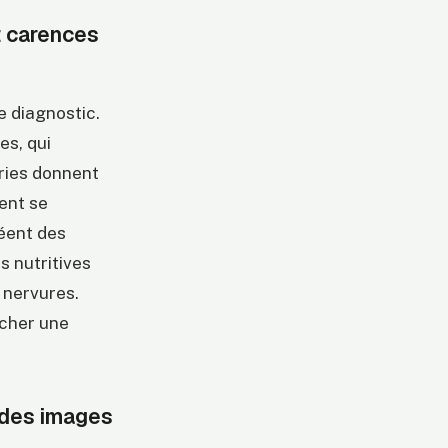
t carences
e diagnostic.
es, qui
ries donnent
ent se
réent des
s nutritives
 nervures.
rcher une
 des images