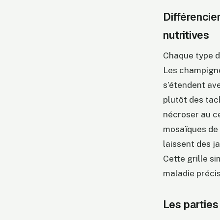
Différencie
nutritives
Chaque type de
Les champigno
s’étendent av
plutôt des tac
nécroser au ce
mosaïques de c
laissent des j
Cette grille s
maladie précis
Les parties