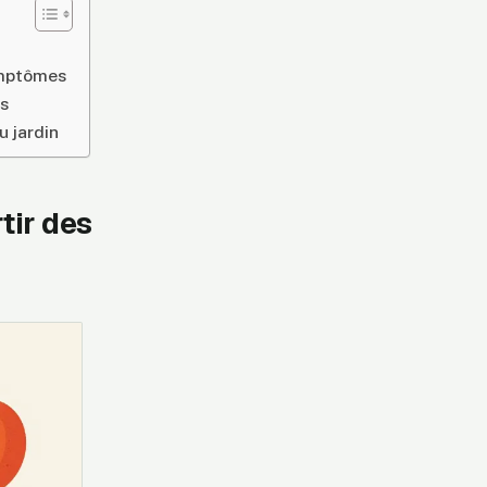
ymptômes
es
u jardin
tir des