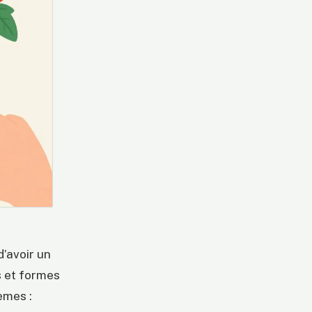
d’avoir un
s et formes
èmes :