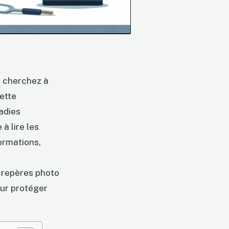
s cherchez à
ette
adies
à lire les
ormations,
t repères photo
our protéger