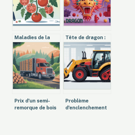
Maladies de la
Tête de dragon :
tomate en photos
significations,
: guide visuel pour
usages et idées
identifier et agir
créatives
Prix d’un semi-
Problème
remorque de bois
d’enclenchement
de chauffage en 2
de lame sur
m : à quoi vous
tracteur tondeuse
attendre
: causes et