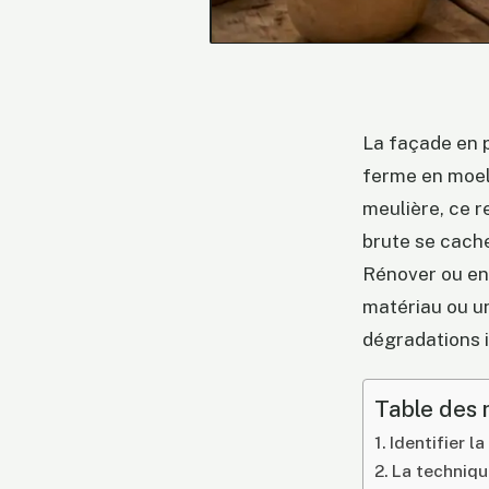
La façade en p
ferme en moell
meulière, ce r
brute se cache
Rénover ou ent
matériau ou u
dégradations i
Table des 
Identifier l
La technique