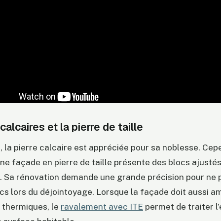
alcaires et la pierre de taille
 la pierre calcaire est appréciée pour sa noblesse. Cep
ne façade en pierre de taille présente des blocs ajusté
ns. Sa rénovation demande une grande précision pour ne p
cs lors du déjointoyage. Lorsque la façade doit aussi a
thermiques, le
ravalement avec ITE
permet de traiter l