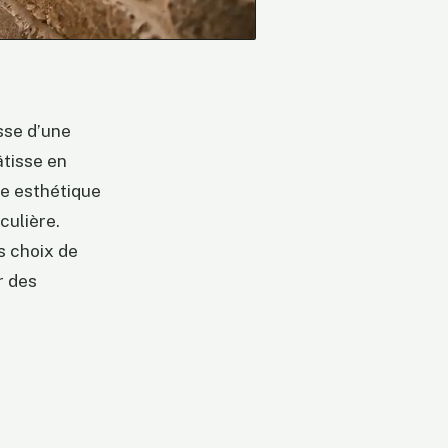
sse d’une
âtisse en
te esthétique
culière.
s choix de
r des