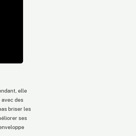
endant, elle
s avec des
as briser les
méliorer ses
’enveloppe