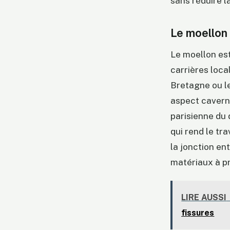
sans réduire l
Le moellon 
Le moellon est
carrières loca
Bretagne ou le
aspect cavern
parisienne du 
qui rend le tra
la jonction en
matériaux à pr
LIRE AUSSI
fissures