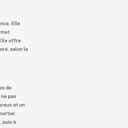
nce. Elle
ermet
lle offre
oré, selon le
es de
à ne pas
ureux et un
ortier.
, puis à