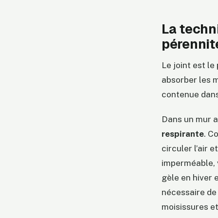
La techni
pérennit
Le joint est le
absorber les m
contenue dans 
Dans un mur a
respirante
. C
circuler l’air 
imperméable, v
gèle en hiver e
nécessaire de 
moisissures et