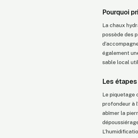
Pourquoi pr
La chaux hydra
possède des p
d’accompagner
également une 
sable local ut
Les étapes 
Le piquetage c
profondeur à l’
abîmer la pie
dépoussiérage 
L’humidificatio