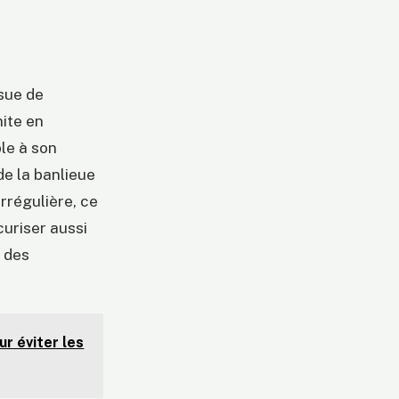
ssue de
ite en
le à son
e la banlieue
rrégulière, ce
curiser aussi
des
ur éviter les