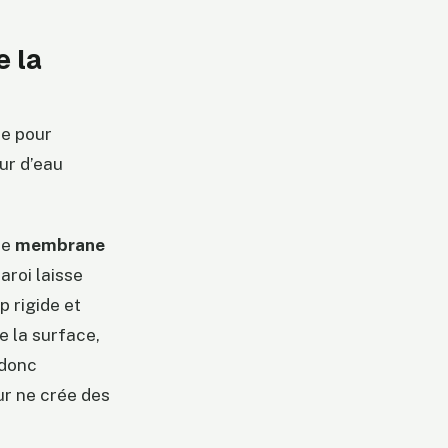
e la
re pour
ur d’eau
ne
membrane
roi laisse
op rigide et
e la surface,
t donc
ur ne crée des