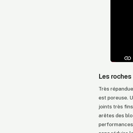
Les roches c
Très répandue,
est poreuse. U
joints très fi
arêtes des blo
performances 