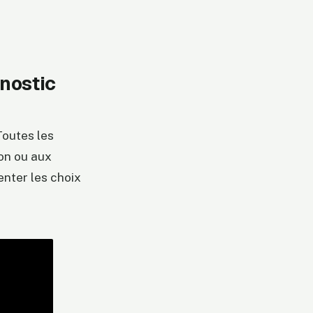
gnostic
Toutes les
ion ou aux
enter les choix