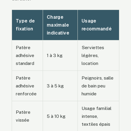
Charge
Type de
Usage
maximale
fixation
recommandé
indicative
Patère
Serviettes
adhésive
1 à 3 kg
légères,
standard
location
Patère
Peignoirs, salle
adhésive
3 à 5 kg
de bain peu
renforcée
humide
Usage familial
Patère
5 à 10 kg
intense,
vissée
textiles épais