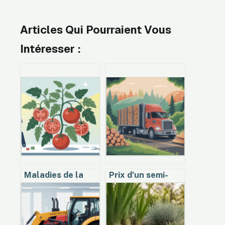
Articles Qui Pourraient Vous
Intéresser :
Maladies de la
Prix d’un semi-
tomate en photos
remorque de bois
: guide visuel pour
de chauffage en 2
identifier et agir
m : à quoi vous
attendre