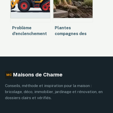
Problème
Plantes
d’enclenchement
compagnes des
de lame sur
iris : 3 règles d’or
tracteur tondeuse
et 12 variétés
: causes et
pour un massif
solutions
sans pourriture
Maisons de Charme
MC
Conseils, méthode et inspiration pour la maison :
bricolage, déco, immobilier, jardinage et rénovation, en
dossiers clairs et vérifiés.