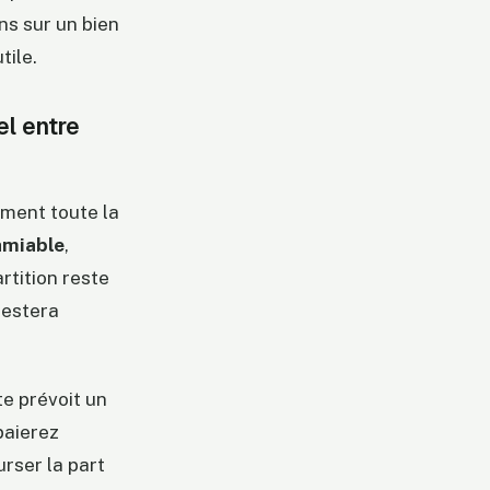
ns sur un bien
tile.
el entre
ement toute la
amiable
,
rtition reste
 restera
te prévoit un
paierez
urser la part