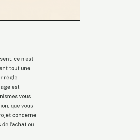
ent, ce n’est
vant tout une
er règle
rtage est
anismes vous
tion, que vous
projet concerne
 de l’achat ou