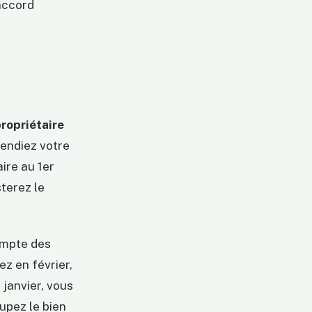
 accord
e
propriétaire
vendiez votre
aire au 1er
sterez le
compte des
z en février,
 janvier, vous
upez le bien