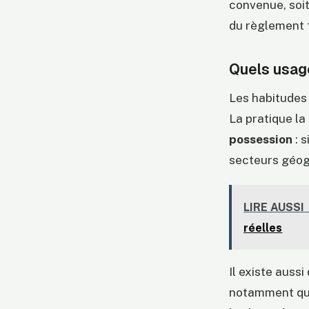
convenue, soit
du règlement f
Quels usage
Les habitudes 
La pratique la
possession
: s
secteurs géogr
LIRE AUSSI
réelles
Il existe aussi
notamment quan