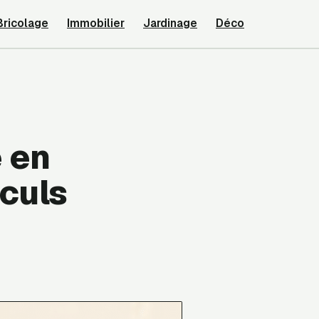
Bricolage
Immobilier
Jardinage
Déco
e en
lculs