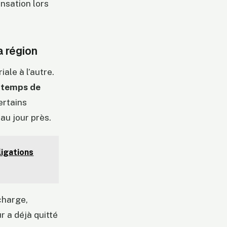
ensation lors
a région
ale à l’autre.
u temps de
Certains
au jour près.
ligations
 charge,
 a déjà quitté