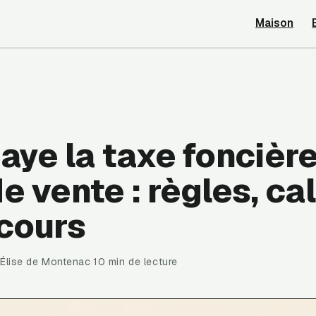
Maison
aye la taxe foncièr
e vente : règles, ca
ecours
·
Élise de Montenac
·
10 min de lecture