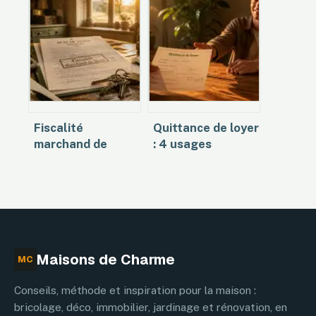
et une procédure
l’entretien et
stricte pour
comment éviter
porter ce titre
les conflits ?
Fiscalité
Quittance de loyer
marchand de
: 4 usages
biens : les 2
administratifs et
critères qui
preuves de
déclenchent la
paiement
requalification et
indispensables
le régime BIC
Maisons de Charme
MC
Conseils, méthode et inspiration pour la maison :
bricolage, déco, immobilier, jardinage et rénovation, en