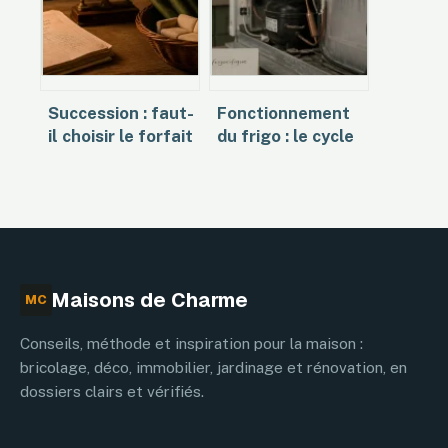
pratique
énergétique
Succession : faut-
Fonctionnement
il choisir le forfait
du frigo : le cycle
de 5 % ou
frigorifique en 4
l’inventaire pour
étapes et les
vos meubles
secrets du froid
meublants ?
Maisons de Charme
MC
Conseils, méthode et inspiration pour la maison :
bricolage, déco, immobilier, jardinage et rénovation, en
dossiers clairs et vérifiés.