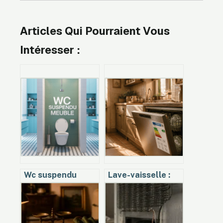
Articles Qui Pourraient Vous
Intéresser :
Wc suspendu
Lave-vaisselle :
meuble : comment
150 € d’économie
choisir et
par an en
aménager cet
choisissant la
ensemble
bonne classe