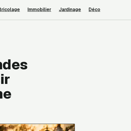
Bricolage
Immobilier
Jardinage
Déco
ndes
ir
ne