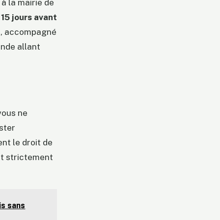
à la mairie de
s
15 jours avant
ue, accompagné
ende allant
 vous ne
ster
nt le droit de
st strictement
is sans