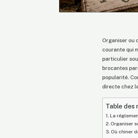
Organiser ou c
courante qui m
particulier so
brocantes parc
popularité. Co
directe chez l
Table des 
La réglemen
Organiser so
Où chiner d