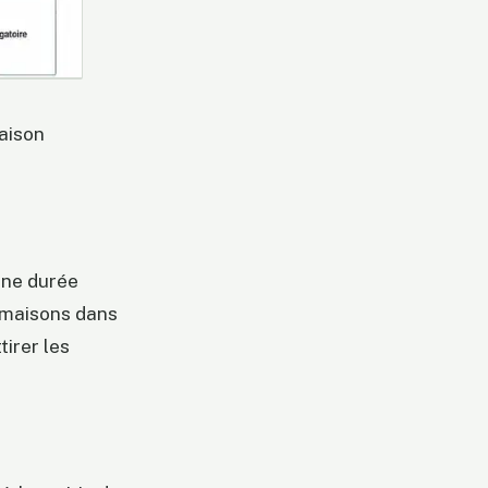
aison
une durée
e maisons dans
irer les